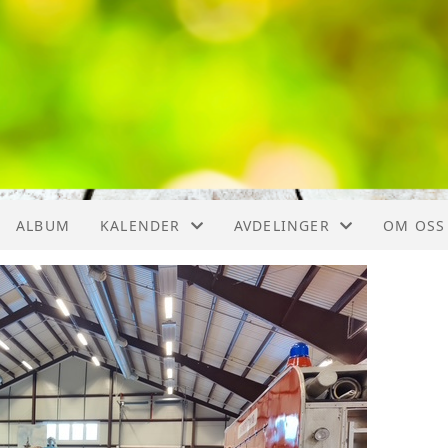
ALBUM
KALENDER
AVDELINGER
OM OSS
KALENDER
ORGANISERING
TILBAK
LISTE
GAMLE MONGSTAD
MUSEET
HISTOR
DIKT, V