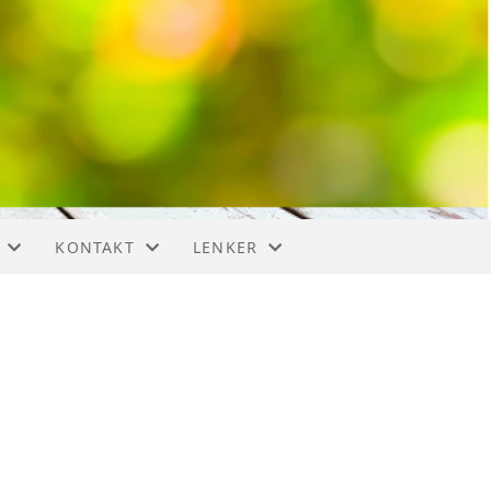
KONTAKT
LENKER
EMELDINGER PÅ BESØK
KONTAKT
DIGITALT MUSEUM
S HISTORIE
STYRET
EQUINOR
ISKE FILMER, RADIOPROGRAM M.M
FACEBOOK
ISER OG SMÅHISTORIER